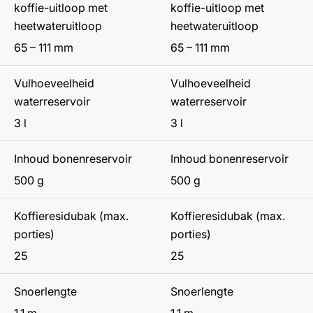
koffie-uitloop met
koffie-uitloop met
heetwateruitloop
heetwateruitloop
65 – 111 mm
65 – 111 mm
Vulhoeveelheid
Vulhoeveelheid
waterreservoir
waterreservoir
3 l
3 l
Inhoud bonenreservoir
Inhoud bonenreservoir
500 g
500 g
Koffieresidubak (max.
Koffieresidubak (max.
porties)
porties)
25
25
Snoerlengte
Snoerlengte
1.1 m
1.1 m