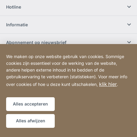
Hotline
Informatie
Abonnement op nieuwsbrief
We maken op onze website gebruik van cookies. Sommige
Werken bij JURA
cookies zijn essentieel voor de werking van de website,
andere helpen externe inhoud in te bedden of de
gebruikservaring te verbeteren (statistieken). Voor meer info
Sociale media
klik hier
over cookies of hoe u deze kunt uitschakelen,
.
Sitemap
Website
[Website
Alles accepteren
information]
Copyright © 2026
Alles afwijzen