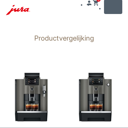
MENU
Doorgaan
naar
Productvergelijking
inhoud
Doorgaan
naar
zoeken