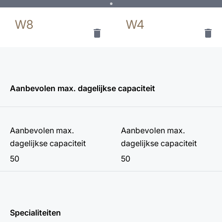
W8
W4
Uit
Uit
selectie
selectie
verwijderen
verwijderen
Aanbevolen max. dagelijkse capaciteit
Aanbevolen max.
Aanbevolen max.
dagelijkse capaciteit
dagelijkse capaciteit
50
50
Specialiteiten