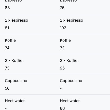
83
75
2 x espresso
2 x espresso
81
102
Koffie
Koffie
74
73
2 × Koffie
2 × Koffie
73
95
Cappuccino
Cappuccino
50
-
Heet water
Heet water
-
66