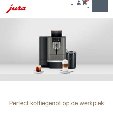
MENU
Doorgaan
naar
inhoud
Doorgaan
naar
zoeken
Perfect koffiegenot op de werkplek