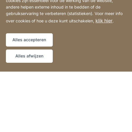
cookies zijn essentieel voor de werking van de website,
perfecte hygiëne en bescherming. Alle
andere helpen externe inhoud in te bedden of de
gebruikservaring te verbeteren (statistieken). Voor meer info
beschermingsformules en samenstellingen
klik hier
over cookies of hoe u deze kunt uitschakelen,
.
zijn optimaal afgestemd op de
programma's en materialen van koffie-
volautomaten van JURA.
Alles accepteren
» Naar het onderhoudsassortiment
Alles afwijzen
Professional
Hotline
Informatie