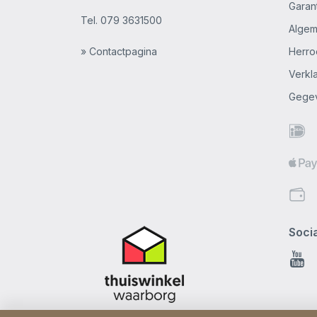
Garan
Tel.
079 3631500
Alge
» Contactpagina
Herro
Verkl
Gege
Soci
You