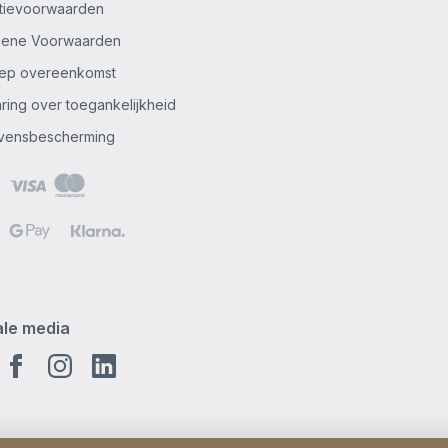
tievoorwaarden
mene Voorwaarden
ep overeenkomst
aring over toegankelijkheid
vensbescherming
ale media
tube
Facebook
Instagram
Linkedin