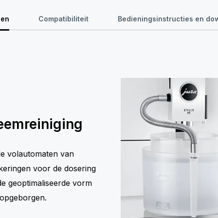
len
Compatibiliteit
Bedieningsinstructies en d
eemreiniging
lde volautomaten van
keringen voor de dosering
de geoptimaliseerde vorm
 opgeborgen.