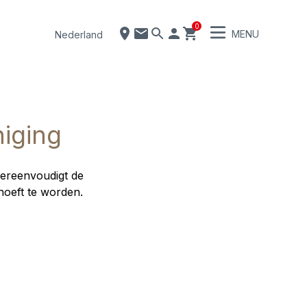
0
MENU
Nederland
niging
vereenvoudigt de
hoeft te worden.