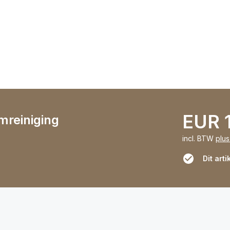
EUR 
mreiniging
incl. BTW
plu
Dit arti