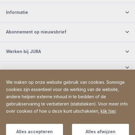
Informatie
Abonnement op nieuwsbrief
Werken bij JURA
We maken op onze website gebruik van cookies. Sommige
Sociale media
cookies zijn essentieel voor de werking van de website,
andere helpen externe inhoud in te bedden of de
gebruikservaring te verbeteren (statistieken). Voor meer info
Site Web
[Website information]
Sitemap
over cookies of hoe u deze kunt uitschakelen,
klik hier
.
Copyright © 2026
Alles accepteren
Alles afwijzen