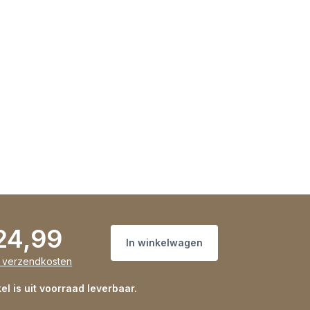
24,99
In winkelwagen
s verzendkosten
kel is uit voorraad leverbaar.