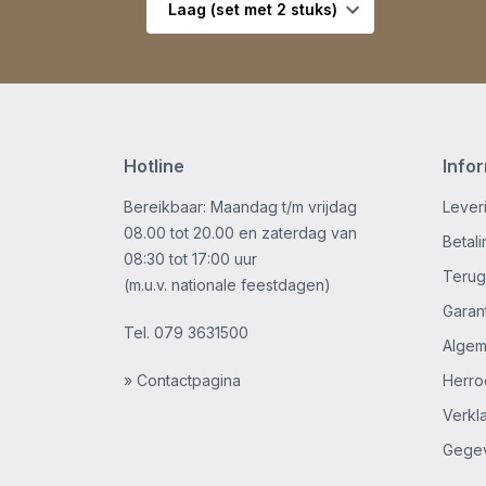
Hotline
Info
Bereikbaar: Maandag t/m vrijdag
Lever
08.00 tot 20.00 en zaterdag van
Betal
08:30 tot 17:00 uur
Terug
(m.u.v. nationale feestdagen)
Garan
Tel.
079 3631500
Alge
» Contactpagina
Herro
Verkl
Gege