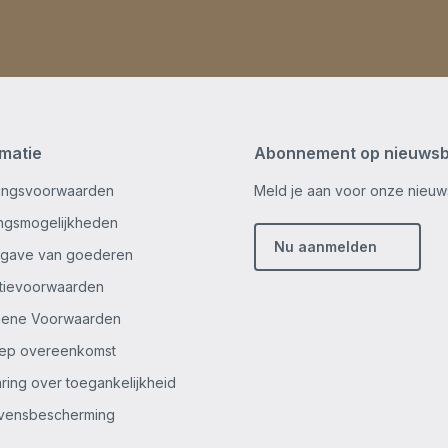
rmatie
Abonnement op nieuwsb
ingsvoorwaarden
Meld je aan voor onze nieuws
ingsmogelijkheden
Nu aanmelden
gave van goederen
tievoorwaarden
mene Voorwaarden
ep overeenkomst
aring over toegankelijkheid
vensbescherming