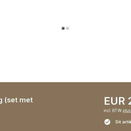
EUR 
g (set met
incl. BTW
plu
Dit arti