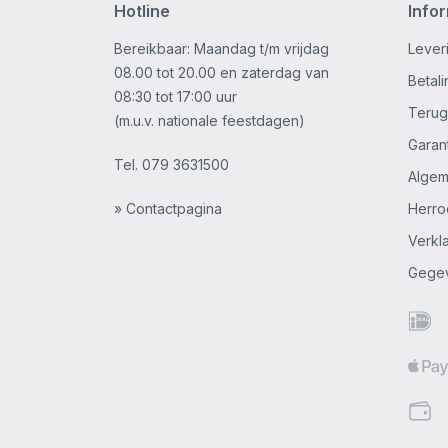
Hotline
Info
Bereikbaar: Maandag t/m vrijdag
Lever
08.00 tot 20.00 en zaterdag van
Betal
08:30 tot 17:00 uur
Terug
(m.u.v. nationale feestdagen)
Garan
Tel.
079 3631500
Alge
» Contactpagina
Herro
Verkl
Gege