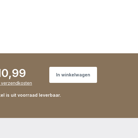
10,99
In winkelwagen
s verzendkosten
kel is uit voorraad leverbaar.