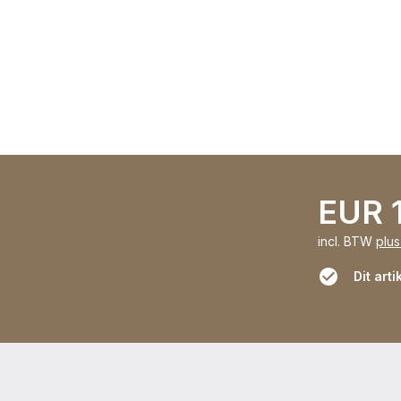
EUR 
incl. BTW
plu
Dit arti