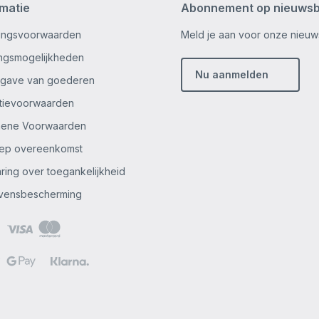
rmatie
Abonnement op nieuwsb
ingsvoorwaarden
Meld je aan voor onze nieuws
ingsmogelijkheden
Nu aanmelden
gave van goederen
tievoorwaarden
mene Voorwaarden
ep overeenkomst
aring over toegankelijkheid
vensbescherming