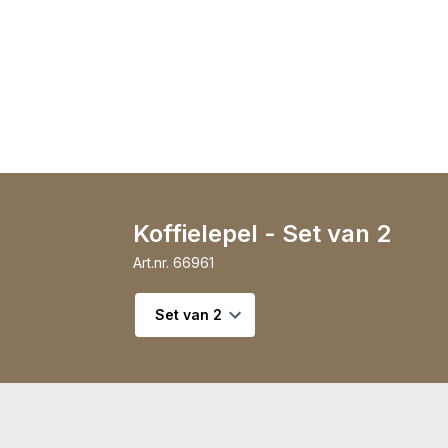
Koffielepel - Set van 2
Art.nr.
66961
Selecteer variant